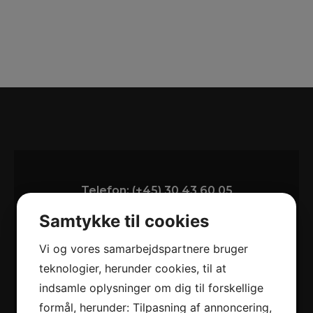
Telefon: (+45) 30 43 60 05
Email: an@aulebjerg-el.dk
Samtykke til cookies
Vi og vores samarbejdspartnere bruger
Varpelevvej 8, 4671 Strøby
teknologier, herunder cookies, til at
indsamle oplysninger om dig til forskellige
formål, herunder: Tilpasning af annoncering,