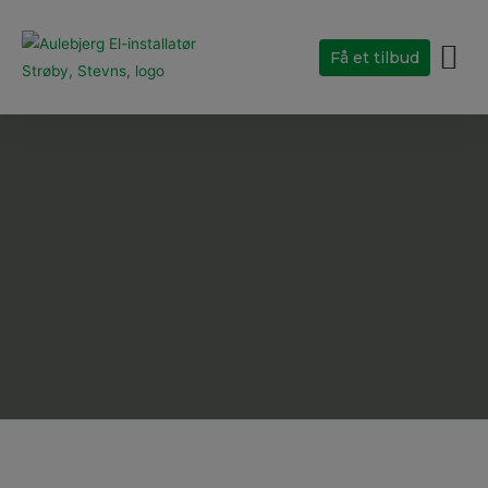
Få et tilbud
Her kører vi
Om Aulebjerg El