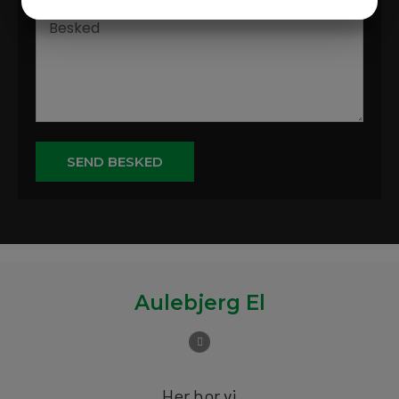
JA
NEJ
JA
NEJ
MARKETING
STATISTIK
SEND BESKED
Aulebjerg El
Her bor vi