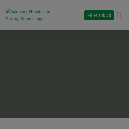
Få et tilbud
Her kører vi
Om Aulebjerg El