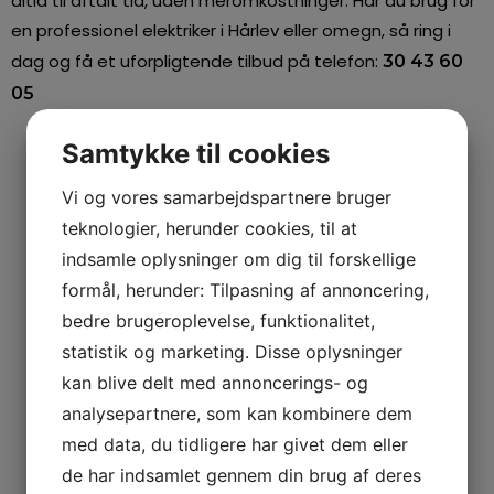
altid til aftalt tid, uden meromkostninger. Har du brug for
en professionel elektriker i Hårlev eller omegn, så ring i
dag og få et uforpligtende tilbud på telefon:
30 43 60
05
Samtykke til cookies
Vi og vores samarbejdspartnere bruger
teknologier, herunder cookies, til at
indsamle oplysninger om dig til forskellige
formål, herunder: Tilpasning af annoncering,
bedre brugeroplevelse, funktionalitet,
statistik og marketing. Disse oplysninger
kan blive delt med annoncerings- og
analysepartnere, som kan kombinere dem
med data, du tidligere har givet dem eller
de har indsamlet gennem din brug af deres