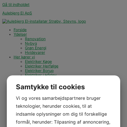
Gå til indholdet
Aulebjerg El ApS
Forside
Ydelser
Renovation
Nybyg
Grøn Energi
Hvidevarer
Her kører vi
Elektriker Køge
Elektriker Herfølge
Elektriker Borup
Elektriker i Hårlev
Galleri
Om Aulebjerg El
Samtykke til cookies
Kontakt
Forside
Vi og vores samarbejdspartnere bruger
Ydelser
teknologier, herunder cookies, til at
Renovation
Nybyg
indsamle oplysninger om dig til forskellige
Grøn Energi
Hvidevarer
formål, herunder: Tilpasning af annoncering,
Her kører vi