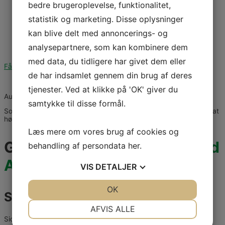
Elektriker Køge
bedre brugeroplevelse, funktionalitet,
Elektriker Herfølge
statistik og marketing. Disse oplysninger
Elektriker Borup
Elektriker i Hårlev
kan blive delt med annoncerings- og
Galleri
Om Aulebjerg El
analysepartnere, som kan kombinere dem
Kontakt
med data, du tidligere har givet dem eller
Få et tilbud
de har indsamlet gennem din brug af deres
Følg os på Facebook
tjenester. Ved at klikke på 'OK' giver du
Aulebjerg El
samtykke til disse formål.
Som
elektriker i Køge
og Stevns har vi dig i fokus. Kontakt os for at
høre mere om vores forskellige ydelser.
Læs mere om vores brug af cookies og
Grøn Energi til hvidevare
med
behandling af persondata
her
.
Aulebjerg El
VIS
DETALJER
JA
NEJ
OK
JA
NEJ
Service og salg af hvidevarer
NØDVENDIGE
PRÆFERENCER
AFVIS ALLE
Siden er under opbygning!
JA
NEJ
JA
NEJ